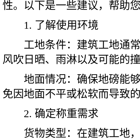
性。以下是一些建议，帮助
1. 了解使用环境
工地条件：建筑工地通常环
风吹日晒、雨淋以及可能的
地面情况：确保地磅能够安
免因地面不平或松软而导致
2. 确定称重需求
货物类型：在建筑工地，