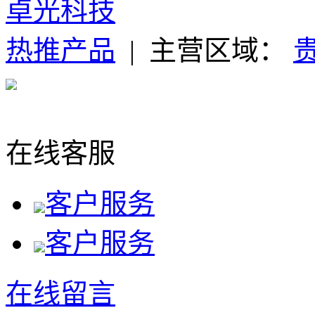
卓光科技
热推产品
| 主营区域：
渝公网安备 50010502003841号
在线客服
客户服务
客户服务
在线留言