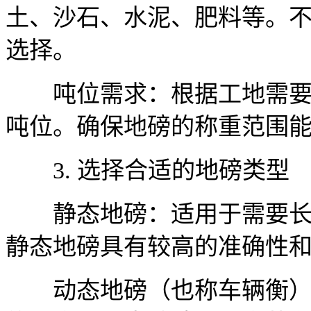
土、沙石、水泥、肥料等。
选择。
吨位需求：根据工地需要称
吨位。确保地磅的称重范围
3. 选择合适的地磅类型
静态地磅：适用于需要长时
静态地磅具有较高的准确性
动态地磅（也称车辆衡）：