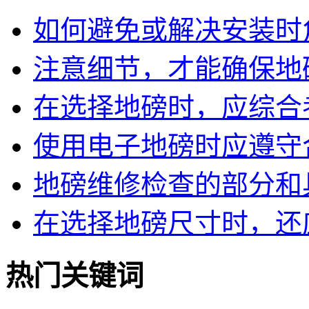
如何避免或解决安装时角
注意细节，才能确保地磅
在选择地磅时，应综合考
使用电子地磅时应遵守合
地磅维修检查的部分和具
在选择地磅尺寸时，还应
热门关键词