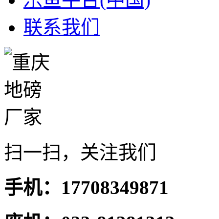
联系我们
扫一扫，关注我们
手机：17708349871