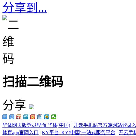
分享到...
扫描二维码
分享
华体网页版登录界面-华体(中国)
|
开云手机站官方端网站登录入口
体育app官网入口
|
KY平台_KY(中国)一站式服务平台
|
开云手机