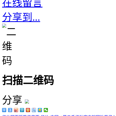
在线留言
分享到...
扫描二维码
分享