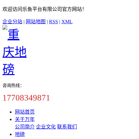
欢迎访问乐鱼平台有限公司官方网站！
企业分站
|
网站地图
|
RSS
|
XML
咨询热线：
17708349871
网站首页
关于万年
公司简介
企业文化
联系我们
地磅