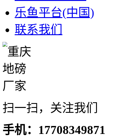
乐鱼平台(中国)
联系我们
扫一扫，关注我们
手机：17708349871