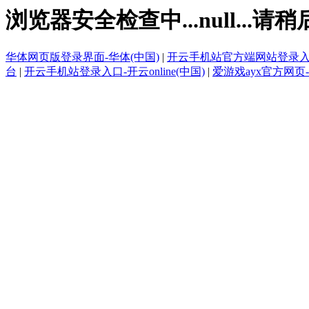
浏览器安全检查中...null...请稍
华体网页版登录界面-华体(中国)
|
开云手机站官方端网站登录入口
台
|
开云手机站登录入口-开云online(中国)
|
爱游戏ayx官方网页