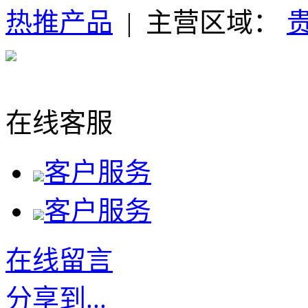
热推产品
| 主营区域：
渝公网安备 50010502003841号
在线客服
客户服务
客户服务
在线留言
分享到...