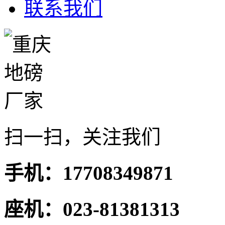
联系我们
扫一扫，关注我们
手机：17708349871
座机：023-81381313