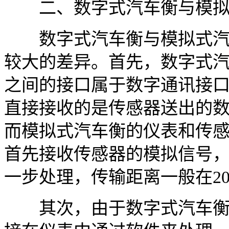
二、数字式汽车衡与模拟
数字式汽车衡与模拟式汽车
较大的差异。首先，数字式
之间的接口属于数字通讯接口
直接接收的是传感器送出的数
而模拟式汽车衡的仪表和传
首先接收传感器的模拟信号，
一步处理，传输距离一般在20
其次，由于数字式汽车衡接