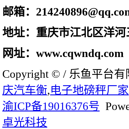
邮箱：214240896@qq.co
地址：重庆市江北区洋河三村
网址：www.cqwndq.com
Copyright © / 乐鱼
庆汽车衡
,
电子地磅秤厂家
渝ICP备19016376号
Powe
卓光科技