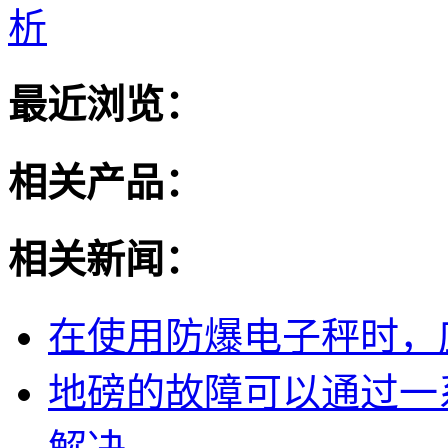
析
最近浏览：
相关产品：
相关新闻：
在使用防爆电子秤时，
地磅的故障可以通过一