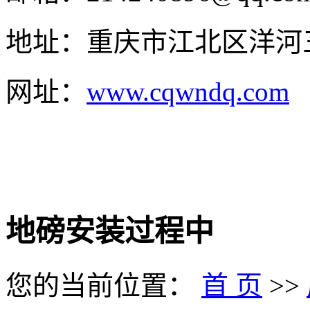
地址：重庆市江北区洋河三村
网址：
www.cqwndq.com
地磅安装过程中
您的当前位置：
首 页
>>