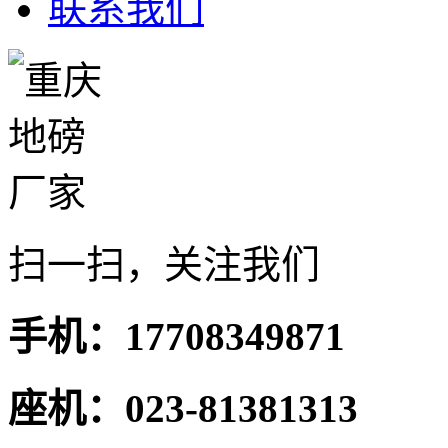
联系我们
扫一扫，关注我们
手机：17708349871
座机：023-81381313