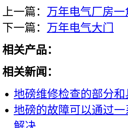
上一篇：
万年电气厂房一
下一篇：
万年电气大门
相关产品：
相关新闻：
地磅维修检查的部分和
地磅的故障可以通过一
解决