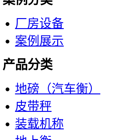
厂房设备
案例展示
产品分类
地磅（汽车衡）
皮带秤
装载机称