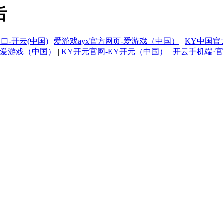
后
-开云(中国)
|
爱游戏ayx官方网页-爱游戏（中国）
|
KY中国官
-爱游戏（中国）
|
KY开元官网-KY开元（中国）
|
开云手机端·官方