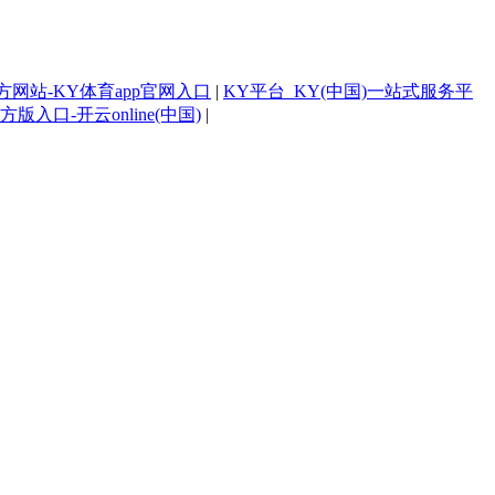
方网站-KY体育app官网入口
|
KY平台_KY(中国)一站式服务平
版入口-开云online(中国)
|